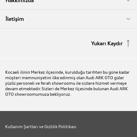
Audi Garanti
Hakkımızda
Audi Kasko
Biz Kimiz?
İletişim
Audi Garanti Plus
İletişim Bilgileri
Yukarı Kaydır
Audi Orijinal Aksesuarlar®
İletişim Formu
Serviste Prestijin 7 Prensibi
Kocaeli ilinin Merkez ilçesinde, kurulduğu tarihten bu güne kadar
müşteri memnuniyetini ilke edinmiş olan Audi ARK OTO güler
Audi Express Servis
yüzlü personeli ve ferah showroomu ile sizlere hizmet vermeye
devam etmektedir.Sizleri de Merkez ilçesinde bulunan Audi ARK
OTO showroomumuza bekliyoruz.
Audi Mobilite Garantisi
Audi Online Team
Kullanım Şartları ve Gizlilik Politikası
Benim Audim